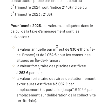
construction publié par l'Insee est celui du
e
3
trimestre 2024, soit l'indice 2143 (indice du
e
3
trimestre 2023 : 2106).
Pour l'année 2025
, les valeurs appliquées dans le
calcul de la taxe d'aménagement sont les
suivantes :
2
la valeur annuelle par m
est de
930 €
(hors Île-
de-France) et de
1 054 €
pour les communes
situées en Île-de-France ;
la valeur forfaitaire des piscines est fixée
2
à
262 €
par m
;
la valeur forfaitaire des aires de stationnement
extérieures est fixée à
3 052 €
par
emplacement (et peut aller jusqu'à 6 105 € par
emplacement sur délibération de la collectivité
territoriale).