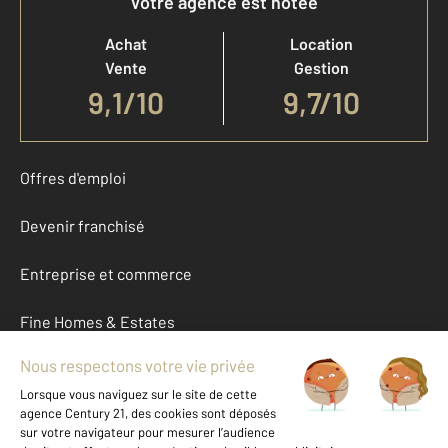
Votre agence est notée
Achat
Location
Vente
Gestion
9,1
/
10
9,7/10
Offres d'emploi
Devenir franchisé
Entreprise et commerce
Fine Homes & Estates
À propos
International