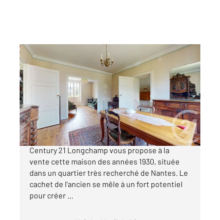
NANTES 44
2
105 m
, 5 pièces
Ref : 40360
Maison à vendre
369 000 €
Nantes - Rue St Louis (Quartier Perverie)
Century 21 Longchamp vous propose à la
vente cette maison des années 1930, située
dans un quartier très recherché de Nantes. Le
cachet de l'ancien se mêle à un fort potentiel
pour créer ...