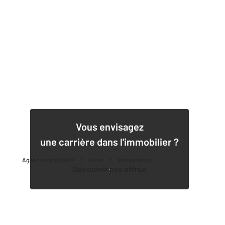
1
Vous envisagez
une carrière dans l'immobilier ?
Agence immobilière
Vente
Vente maison
Découvrir nos offres