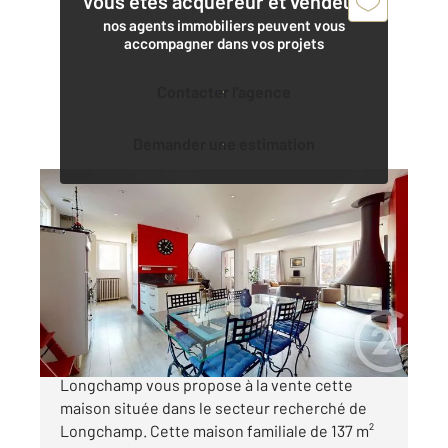
Vous êtes acquéreur et vendeur,
nos agents immobiliers peuvent vous
accompagner dans vos projets
Contacter l'agence
Demander une estimation
NANTES 44
2
127,52 m
, 4 pièces
Ref : 39600
Maison à vendre
483 000 €
NANTES - QUARTIER LONGCHAMP - Century 21
Longchamp vous propose à la vente cette
maison située dans le secteur recherché de
Longchamp. Cette maison familiale de 137 m²