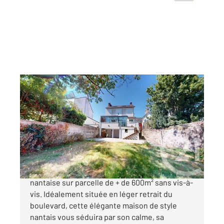
NANTES 44
2
133 m
, 6 pièces
Ref : 40031
Maison à vendre
677 000 €
NANTES Boulevard Jean XXIII | Belle maison
nantaise sur parcelle de + de 600m² sans vis-à-
vis. Idéalement située en léger retrait du
boulevard, cette élégante maison de style
nantais vous séduira par son calme, sa