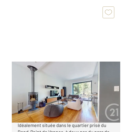
NANTES 44
2
120,14 m
, 6 pièces
Ref : 40368
Maison à vendre
636 000 €
NANTES : Rond Point de Vannes - Procé.
Idéalement située dans le quartier prisé du
Rond-Point de Vannes, à deux pas du parc de