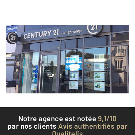
CENTURY 21 Longchamp
61 route de Vannes
NANTES - 44100
Envoyer un message
Téléphoner à l'agence
Notre agence est notée
9,1/10
par nos clients
Avis authentifiés par
Qualitelis