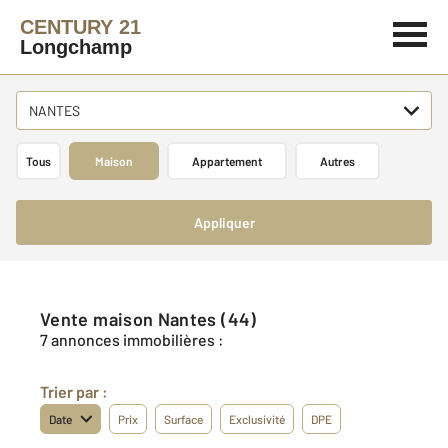
CENTURY 21
Longchamp
NANTES
Tous
Maison
Appartement
Autres
Appliquer
Vente maison Nantes (44)
7 annonces immobilières :
Trier par :
Date
Prix
Surface
Exclusivité
DPE