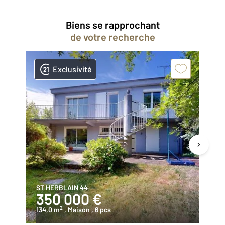
Biens se rapprochant
de votre recherche
Exclusivité
ST HERBLAIN 44
ST
350 000 €
4
2
134,0 m
, Maison
, 6 pcs
12