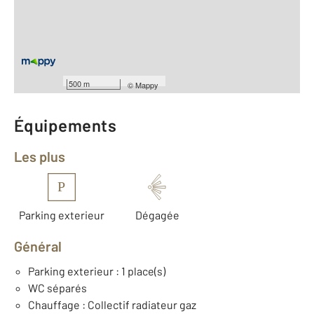
Type d'appartement : T4
ème
Étage : 2
Nombre de pièces : 4
[Voir le détail]
Type de construction : Traditionnelle
Année construction : 1969
500 m
©
Mappy
Équipements
Les plus
P
Parking exterieur
Dégagée
Général
Parking exterieur : 1 place(s)
WC séparés
Chauffage : Collectif radiateur gaz