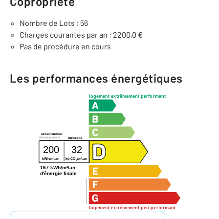
Copropriété
Nombre de Lots : 56
Charges courantes par an : 2200,0 €
Pas de procédure en cours
Les performances énergétiques
logement extrêmement performant
consommation
(énergie primaire)
émissions
200
32
2
2
kWh/m
.an
kg CO
/m
.an
2
167 kWh/m²/an
d'énergie finale
logement extrêmement peu performant