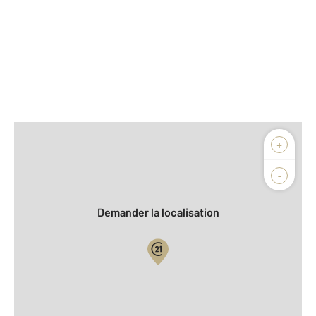
Afficher sur la carte :
+
Agence
Biens vendus
-
Demander la localisation
Vue globale
2
Surface totale : 68,6 m
2
Surface habitable : 68,6 m