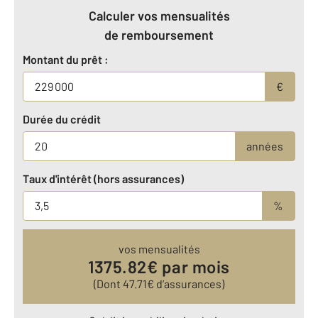
Calculer vos mensualités
de remboursement
Montant du prêt :
€
Durée du crédit
années
Taux d'intérêt (hors assurances)
%
vos mensualités
1375.82
€ par mois
(Dont
47.71
€ d’assurances)