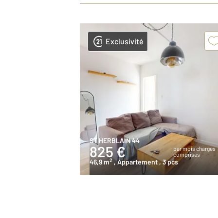
Exclusivité
ST HERBLAIN 44
825 €
par mois charges
comprises
2
46,9 m
, Appartement
, 3 pcs