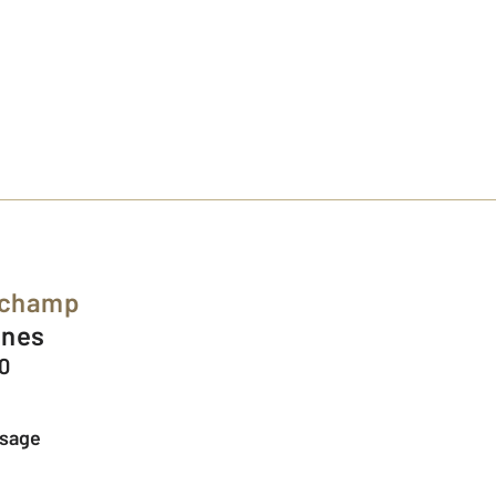
gchamp
nnes
0
ssage