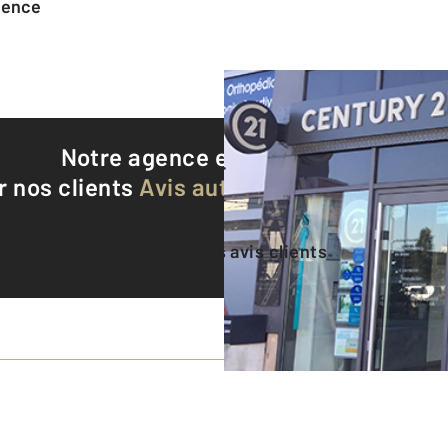
agence
Notre agence est notée
9,1/10
r nos clients
Avis authentifiés par Qualite
Voir tous les avis clients