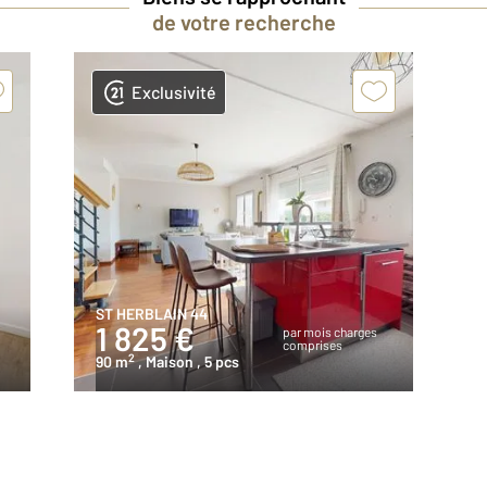
de votre recherche
Exclusivité
ST HERBLAIN 44
1 825 €
par mois charges
comprises
2
90 m
, Maison
, 5 pcs