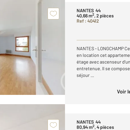
NANTES 44
2
40,66 m
, 2 pièces
Ref : 40412
NANTES - LONGCHAMP Cen
en location cet appartem
étage avec ascenseur d'un
entretenue. Il se compose 
séjour ...
Voir 
NANTES 44
2
80,94 m
, 4 pièces