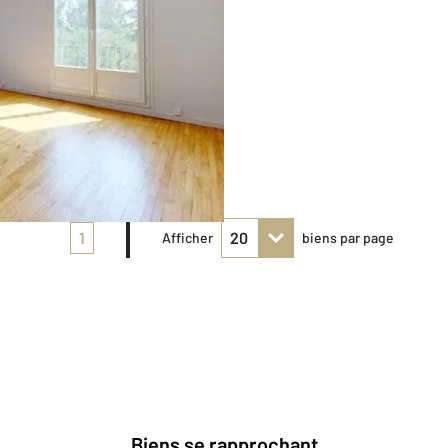
1
Afficher
biens par page
Biens se rapprochant